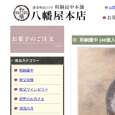
お
和銅最中 (48個入
和銅最中
秩父自慢
秩父ワインゼリー
武甲のお月さま
清流の月